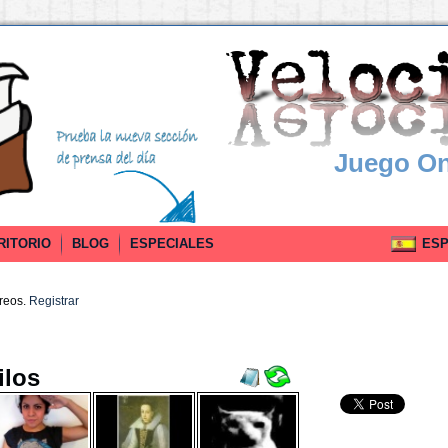
Juego On
RITORIO
BLOG
ESPECIALES
ESPA
rreos.
Registrar
ilos