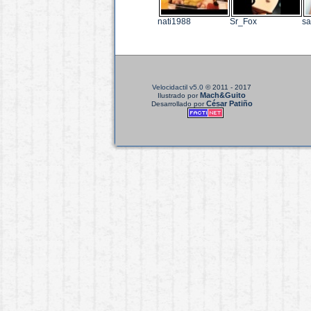
nati1988
Sr_Fox
sa
Velocidactil v5.0
© 2011 - 2017
Mach&Guito
Ilustrado por
César Patiño
Desarrollado por