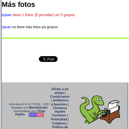
Más fotos
isjean
tiene 1 fotos (0 privadas) en 0 grupos.
isjean
no tiene más fotos y/o grupos
Díselo a un
|
amigo
Contáctanos
|
Añádenos
|
Velocidactil v5.0
© 2011 - 2017
a favoritos
Mach&Guito
Ilustrado por
Términos
César
Desarrollado por
legales
Patiño
|
Contacto
|
Publicidad
|
Colabora
Política de