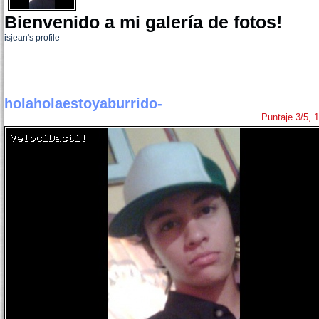
Bienvenido a mi galería de fotos!
isjean's profile
holaholaestoyaburrido-
Puntaje 3/5, 1