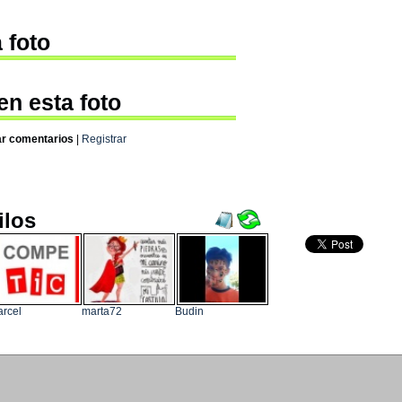
 foto
en esta foto
ar comentarios
|
Registrar
ilos
rcel
marta72
Budin