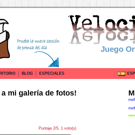
Juego On
RITORIO
BLOG
ESPECIALES
ESPA
a mi galería de fotos!
M
mef
mef
Puntaje 2/5, 1 voto(s)