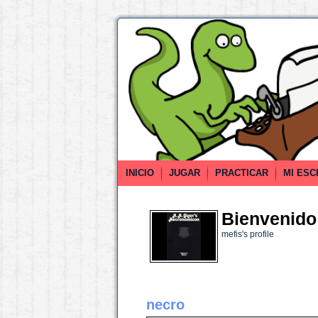
INICIO
JUGAR
PRACTICAR
MI ESC
Bienvenido 
mefis's profile
necro