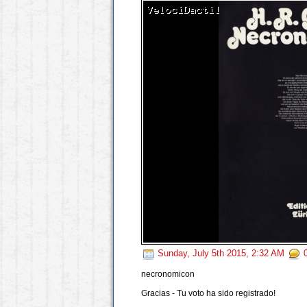
Sunday, July 5th 2015, 2:32 AM
0
necronomicon
Gracias - Tu voto ha sido registrado!