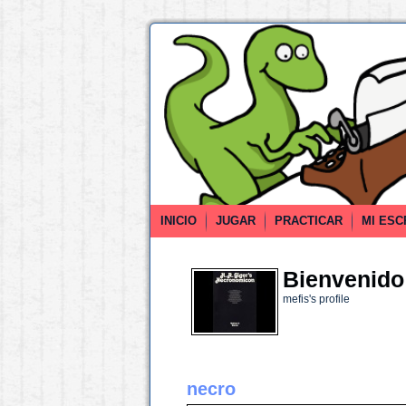
INICIO
JUGAR
PRACTICAR
MI ESC
Bienvenido 
mefis's profile
necro