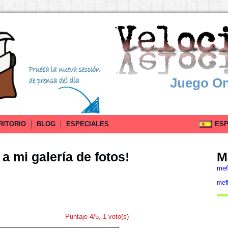
Juego On
RITORIO
BLOG
ESPECIALES
ESPA
a mi galería de fotos!
M
mef
mef
Puntaje 4/5, 1 voto(s)