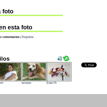
 foto
en esta foto
ar comentarios
|
Registrar
ilos
rri
kevdan
Ester76