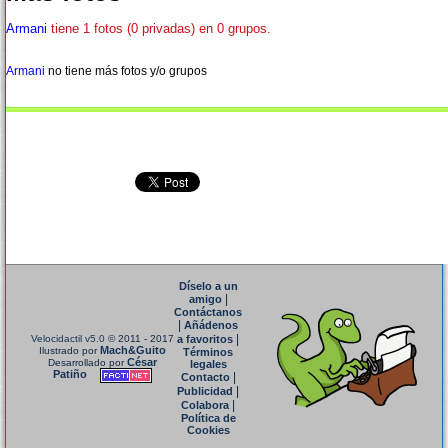
Armani
tiene 1 fotos (0 privadas) en 0 grupos.
Armani
no tiene más fotos y/o grupos
Díselo a un
|
amigo
Contáctanos
|
Añádenos
|
Velocidactil v5.0
© 2011 - 2017
a favoritos
Mach&Guito
Ilustrado por
Términos
César
Desarrollado por
legales
Patiño
|
Contacto
|
Publicidad
|
Colabora
Política de
Cookies