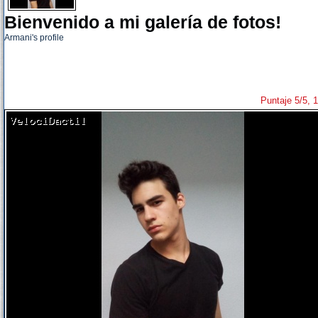
Bienvenido a mi galería de fotos!
Armani's profile
Puntaje 5/5, 1