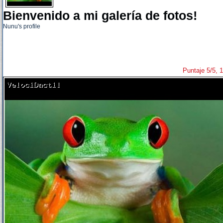
Bienvenido a mi galería de fotos!
Nunu's profile
Puntaje 5/5, 1