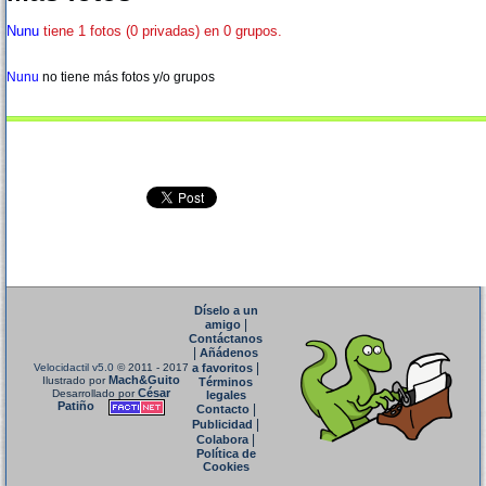
Nunu
tiene 1 fotos (0 privadas) en 0 grupos.
Nunu
no tiene más fotos y/o grupos
Díselo a un
|
amigo
Contáctanos
|
Añádenos
|
Velocidactil v5.0
© 2011 - 2017
a favoritos
Mach&Guito
Ilustrado por
Términos
César
Desarrollado por
legales
Patiño
|
Contacto
|
Publicidad
|
Colabora
Política de
Cookies