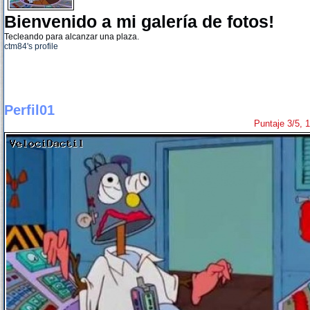
Bienvenido a mi galería de fotos!
Tecleando para alcanzar una plaza.
ctm84's profile
Perfil01
Puntaje 3/5, 1