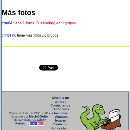
Más fotos
ctm84
tiene 1 fotos (0 privadas) en 0 grupos.
ctm84
no tiene más fotos y/o grupos
Díselo a un
|
amigo
Contáctanos
|
Añádenos
|
Velocidactil v5.0
© 2011 - 2017
a favoritos
Mach&Guito
Ilustrado por
Términos
César
Desarrollado por
legales
Patiño
|
Contacto
|
Publicidad