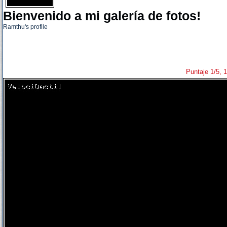
Bienvenido a mi galería de fotos!
Ramthu's profile
Puntaje 1/5, 1