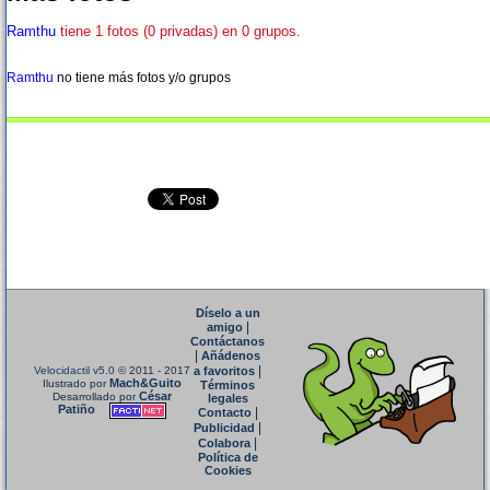
Ramthu
tiene 1 fotos (0 privadas) en 0 grupos.
Ramthu
no tiene más fotos y/o grupos
Díselo a un
|
amigo
Contáctanos
|
Añádenos
|
Velocidactil v5.0
© 2011 - 2017
a favoritos
Mach&Guito
Ilustrado por
Términos
César
Desarrollado por
legales
Patiño
|
Contacto
|
Publicidad
|
Colabora
Política de
Cookies