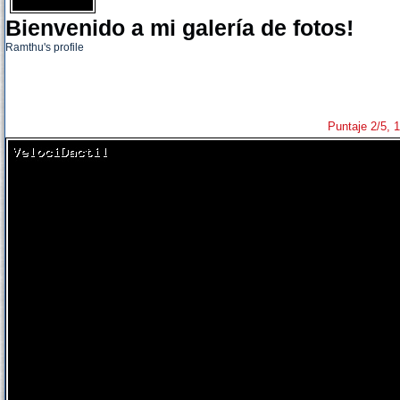
Bienvenido a mi galería de fotos!
Ramthu's profile
Puntaje 2/5, 1