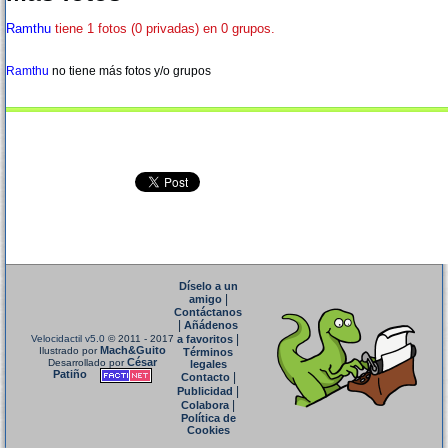
Ramthu
tiene 1 fotos (0 privadas) en 0 grupos.
Ramthu
no tiene más fotos y/o grupos
Díselo a un
|
amigo
Contáctanos
|
Añádenos
|
Velocidactil v5.0
© 2011 - 2017
a favoritos
Mach&Guito
Ilustrado por
Términos
César
Desarrollado por
legales
Patiño
|
Contacto
|
Publicidad
|
Colabora
Política de
Cookies