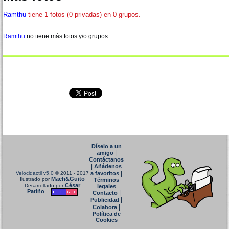
Ramthu
tiene 1 fotos (0 privadas) en 0 grupos.
Ramthu
no tiene más fotos y/o grupos
Díselo a un
|
amigo
Contáctanos
|
Añádenos
|
Velocidactil v5.0
© 2011 - 2017
a favoritos
Mach&Guito
Ilustrado por
Términos
César
Desarrollado por
legales
Patiño
|
Contacto
|
Publicidad
|
Colabora
Política de
Cookies