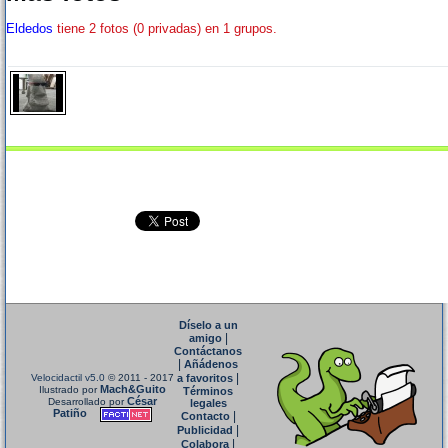
Eldedos
tiene 2 fotos (0 privadas) en 1 grupos.
Díselo a un
|
amigo
Contáctanos
|
Añádenos
|
Velocidactil v5.0
© 2011 - 2017
a favoritos
Mach&Guito
Ilustrado por
Términos
César
Desarrollado por
legales
Patiño
|
Contacto
|
Publicidad
|
Colabora