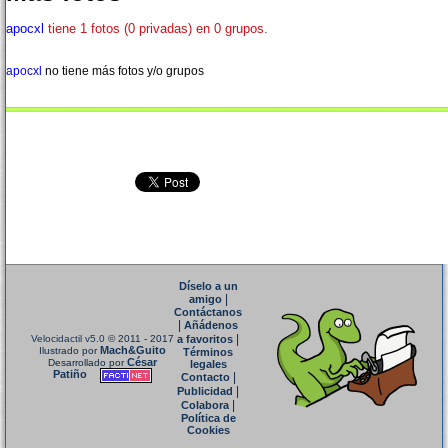
apocxl
tiene 1 fotos (0 privadas) en 0 grupos.
apocxl
no tiene más fotos y/o grupos
Díselo a un
|
amigo
Contáctanos
|
Añádenos
|
Velocidactil v5.0
© 2011 - 2017
a favoritos
Mach&Guito
Ilustrado por
Términos
César
Desarrollado por
legales
Patiño
|
Contacto
|
Publicidad
|
Colabora
Política de
Cookies