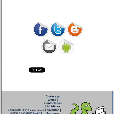
Díselo a un
|
amigo
Contáctanos
|
Añádenos
|
Velocidactil v5.0
© 2011 - 2017
a favoritos
Mach&Guito
Ilustrado por
Términos