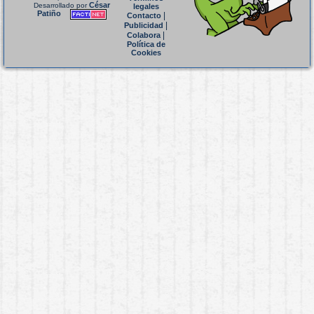
César
Desarrollado por
legales
Patiño
|
Contacto
|
Publicidad
|
Colabora
Política de
Cookies