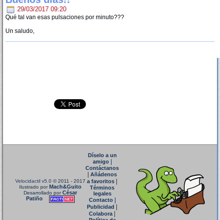
29/03/2017 09:20
Qué tal van esas pulsaciones por minuto???
Un saludo,
Díselo a un
|
amigo
Contáctanos
|
Añádenos
|
Velocidactil v5.0
© 2011 - 2017
a favoritos
Mach&Guito
Ilustrado por
Términos
César
Desarrollado por
legales
Patiño
|
Contacto
|
Publicidad
|
Colabora