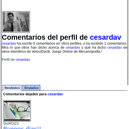
Comentarios del perfil de
cesardav
cesardav
ha escrito 0 comentarios en otros perfiles, y ha recibido 1 comentarios.
Mira lo que otros han dicho acerca de
cesardav
y qué ha dicho
cesardav
de
otros miembros de VelociDactil. Juego Online de Mecanografía.!
Perfil de
cesardav
Recibidos
Enviados
Comentarios dejados para
cesardav
GioRGi23
Buenos días!!