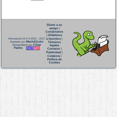
Díselo a un
|
amigo
Contáctanos
|
Añádenos
|
Velocidactil v5.0
© 2011 - 2017
a favoritos
Mach&Guito
Ilustrado por
Términos
César
Desarrollado por
legales
Patiño
|
Contacto
|
Publicidad
|
Colabora
Política de
Cookies