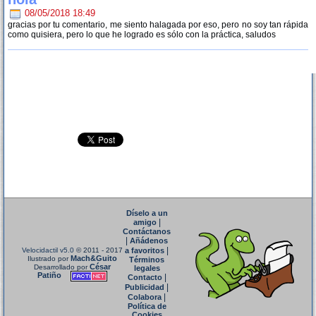
08/05/2018 18:49
gracias por tu comentario, me siento halagada por eso, pero no soy tan rápida
como quisiera, pero lo que he logrado es sólo con la práctica, saludos
Díselo a un
|
amigo
Contáctanos
|
Añádenos
|
Velocidactil v5.0
© 2011 - 2017
a favoritos
Mach&Guito
Ilustrado por
Términos
César
Desarrollado por
legales
Patiño
|
Contacto
|
Publicidad
|
Colabora
Política de
Cookies