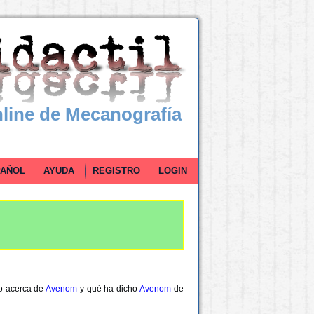
line de Mecanografía
ÑOL
AYUDA
REGISTRO
LOGIN
ho acerca de
Avenom
y qué ha dicho
Avenom
de