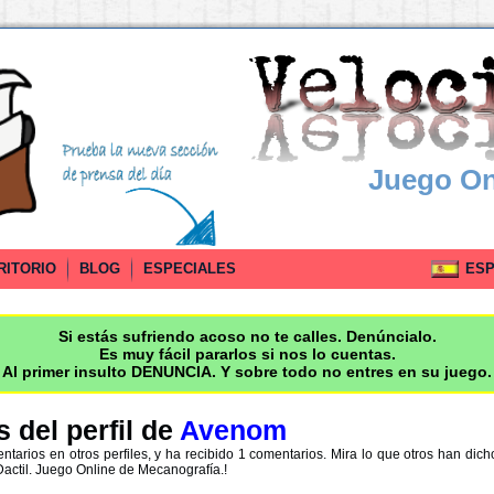
Juego On
RITORIO
BLOG
ESPECIALES
ESPA
Si estás sufriendo acoso no te calles. Denúncialo.
Es muy fácil pararlos si nos lo cuentas.
Al primer insulto DENUNCIA. Y sobre todo no entres en su juego.
 del perfil de
Avenom
ntarios en otros perfiles, y ha recibido 1 comentarios. Mira lo que otros han dic
actil. Juego Online de Mecanografía.!