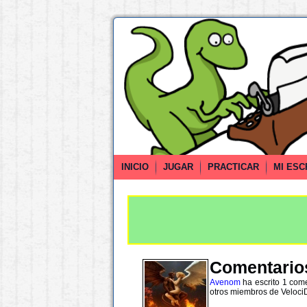
INICIO
JUGAR
PRACTICAR
MI ESC
Comentarios
Avenom
ha escrito 1 come
otros miembros de VelociD