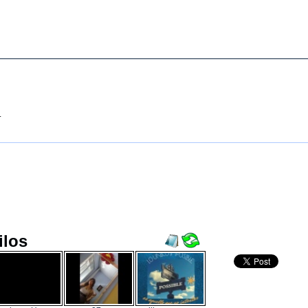
.
ilos