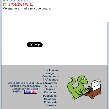
27/01/2024 02:11
Me enamore, madre mía que guapa.
Díselo a un
|
amigo
Contáctanos
|
Añádenos
|
Velocidactil v5.0
© 2011 - 2017
a favoritos
Mach&Guito
Ilustrado por
Términos
César
Desarrollado por
legales
Patiño
|
Contacto
|
Publicidad
|
Colabora
Política de
Cookies