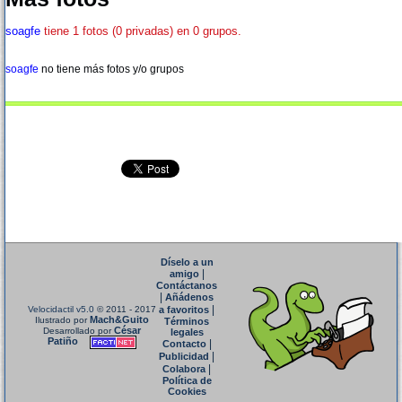
soagfe
tiene 1 fotos (0 privadas) en 0 grupos.
soagfe
no tiene más fotos y/o grupos
Díselo a un
|
amigo
Contáctanos
|
Añádenos
|
Velocidactil v5.0
© 2011 - 2017
a favoritos
Mach&Guito
Ilustrado por
Términos
César
Desarrollado por
legales
Patiño
|
Contacto
|
Publicidad
|
Colabora
Política de
Cookies