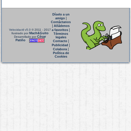
Díselo a un
|
amigo
Contáctanos
|
Añádenos
|
Velocidactil v5.0
© 2011 - 2017
a favoritos
Mach&Guito
Ilustrado por
Términos
César
Desarrollado por
legales
Patiño
|
Contacto
|
Publicidad
|
Colabora
Política de
Cookies