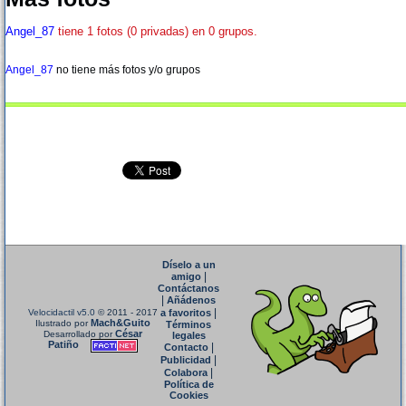
Angel_87
tiene 1 fotos (0 privadas) en 0 grupos.
Angel_87
no tiene más fotos y/o grupos
Díselo a un
|
amigo
Contáctanos
|
Añádenos
|
Velocidactil v5.0
© 2011 - 2017
a favoritos
Mach&Guito
Ilustrado por
Términos
César
Desarrollado por
legales
Patiño
|
Contacto
|
Publicidad
|
Colabora
Política de
Cookies