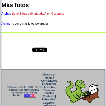
Más fotos
Atchus
tiene 1 fotos (0 privadas) en 0 grupos.
Atchus
no tiene más fotos y/o grupos
Díselo a un
|
amigo
Contáctanos
|
Añádenos
|
Velocidactil v5.0
© 2011 - 2017
a favoritos
Mach&Guito
Ilustrado por
Términos
César
Desarrollado por
legales
Patiño
|
Contacto
|
Publicidad
|
Colabora
Política de