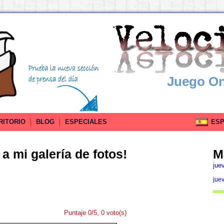
Juego On
RITORIO
BLOG
ESPECIALES
ESPA
a mi galería de fotos!
M
jue
juev
Puntaje 0/5, 0 voto(s)