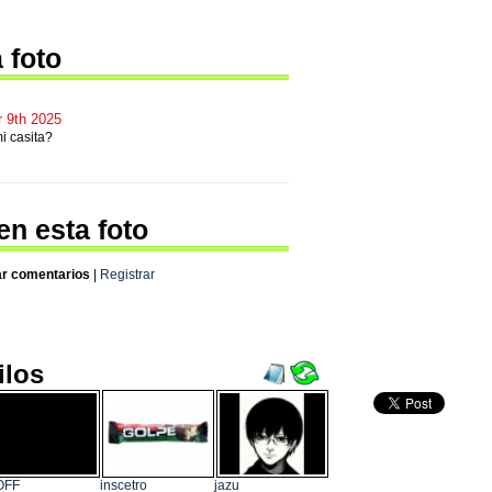
 foto
 9th 2025
i casita?
en esta foto
ar comentarios
|
Registrar
ilos
OFF
inscetro
jazu