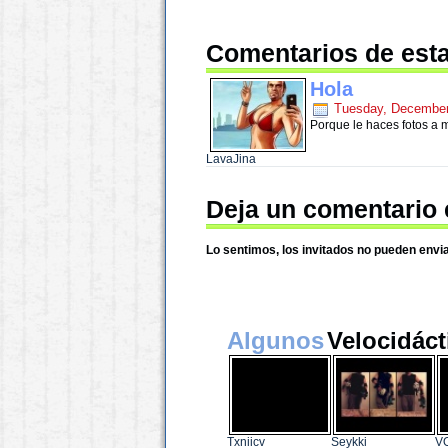
Comentarios de esta
Hola
Tuesday, December
Porque le haces fotos a m
LavaJina
Deja un comentario 
Lo sentimos, los invitados no pueden envi
Algunos
Velocidáct
Txniicv
Seykki
V