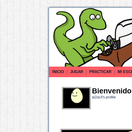
INICIO
JUGAR
PRACTICAR
MI ESC
Bienvenido 
al2aUl's profile