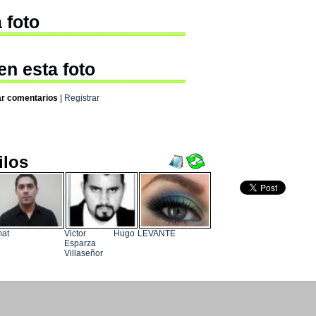
 foto
en esta foto
ar comentarios
|
Registrar
ilos
at
Victor Hugo
LEVANTE
Esparza
Villaseñor