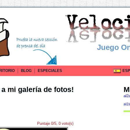
Juego On
RITORIO
BLOG
ESPECIALES
ESPA
a mi galería de fotos!
M
al2
al2
Puntaje 0/5, 0 voto(s)