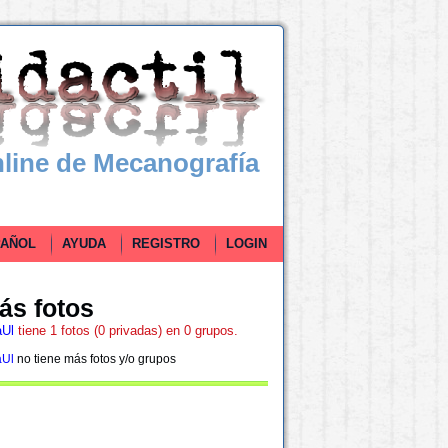
line de Mecanografía
ÑOL
AYUDA
REGISTRO
LOGIN
ás fotos
aUl
tiene 1 fotos (0 privadas) en 0 grupos.
aUl
no tiene más fotos y/o grupos