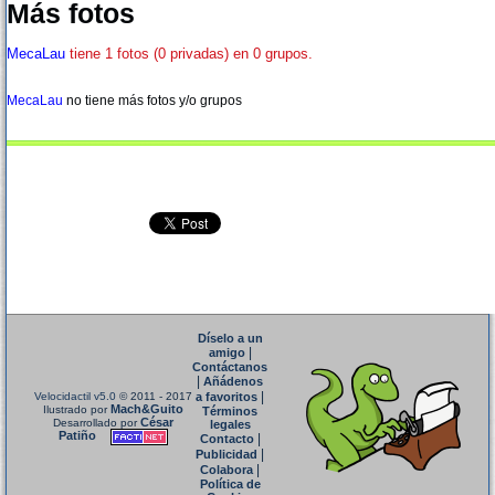
Más fotos
MecaLau
tiene 1 fotos (0 privadas) en 0 grupos.
MecaLau
no tiene más fotos y/o grupos
Díselo a un
|
amigo
Contáctanos
|
Añádenos
|
Velocidactil v5.0
© 2011 - 2017
a favoritos
Mach&Guito
Ilustrado por
Términos
César
Desarrollado por
legales
Patiño
|
Contacto
|
Publicidad
|
Colabora
Política de