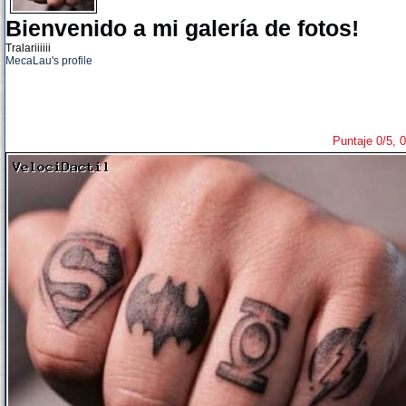
Bienvenido a mi galería de fotos!
Tralariiiiii
MecaLau's profile
Puntaje 0/5, 0