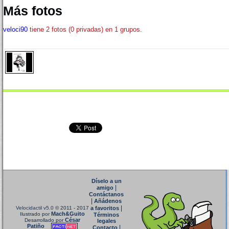
Más fotos
veloci90
tiene 2 fotos (0 privadas) en 1 grupos.
Díselo a un
|
amigo
Contáctanos
|
Añádenos
|
Velocidactil v5.0
© 2011 - 2017
a favoritos
Mach&Guito
Ilustrado por
Términos
César
Desarrollado por
legales
Patiño
|
Contacto