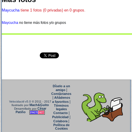
Maycucha
tiene 1 fotos (0 privadas) en 0 grupos.
Maycucha
no tiene más fotos y/o grupos
Díselo a un
|
amigo
Contáctanos
|
Añádenos
|
Velocidactil v5.0
© 2011 - 2017
a favoritos
Mach&Guito
Ilustrado por
Términos
César
Desarrollado por
legales
Patiño
|
Contacto
|
Publicidad
|
Colabora
Política de
Cookies