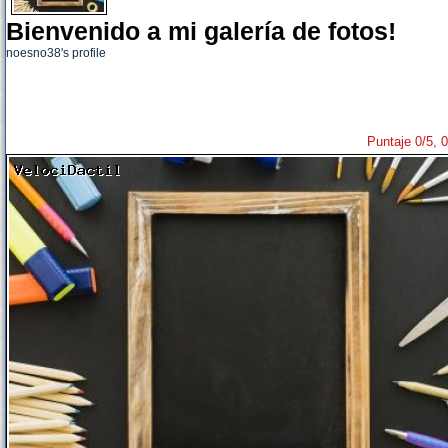
Bienvenido a mi galería de fotos!
noesno38's profile
Puntaje 0/5, 0