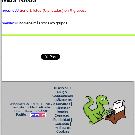
noesno38
tiene 1 fotos (0 privadas) en 0 grupos.
noesno38
no tiene más fotos y/o grupos
Díselo a un
|
amigo
Contáctanos
|
Añádenos
|
Velocidactil v5.0
© 2011 - 2017
a favoritos
Mach&Guito
Ilustrado por
Términos
César
Desarrollado por
legales
Patiño
|
Contacto
|
Publicidad
|
Colabora
Política de
Cookies