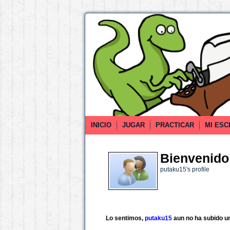
INICIO
JUGAR
PRACTICAR
MI ESC
Bienvenido 
putaku15's profile
Lo sentimos,
putaku15
aun no ha subido u