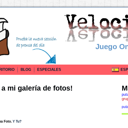
Juego On
RITORIO
BLOG
ESPECIALES
ESPA
a mi galería de fotos!
M
put
gru
put
na Foto.
Y Tu?