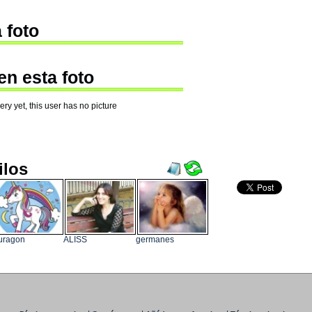
 foto
en esta foto
ry yet, this user has no picture
ilos
uragon
ALISS
germanes