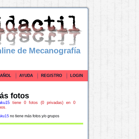
line de Mecanografía
ÑOL
AYUDA
REGISTRO
LOGIN
ás fotos
aku15
tiene 0 fotos (0 privadas) en 0
pos.
aku15
no tiene más fotos y/o grupos