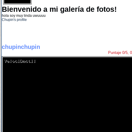
Bienvenido a mi galería de fotos!
hola soy muy linda uwuuuu
Chupin's profile
chupinchupin
Puntaje 0/5, 0