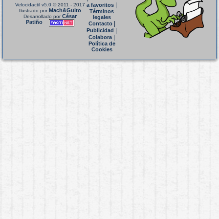
|
Velocidactil v5.0
© 2011 - 2017
a favoritos
Mach&Guito
Ilustrado por
Términos
César
Desarrollado por
legales
Patiño
|
Contacto
|
Publicidad
|
Colabora
Política de
Cookies