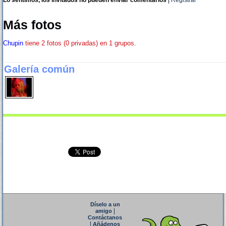
Lo sentimos, los invitados no pueden enviar comentarios
|
Registrar
Más fotos
Chupin
tiene 2 fotos (0 privadas) en 1 grupos.
Galería común
Díselo a un
|
amigo
Contáctanos
|
Añádenos