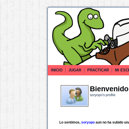
INICIO
JUGAR
PRACTICAR
MI ESC
Bienvenido 
soryopo's profile
Lo sentimos,
soryopo
aun no ha subido un