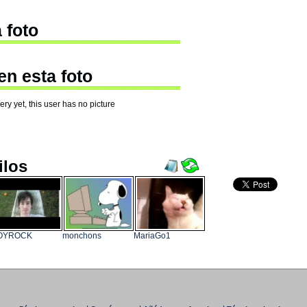
 foto
en esta foto
ry yet, this user has no picture
ilos
OYROCK
monchons
MariaGo1