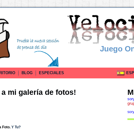
Juego On
RITORIO
BLOG
ESPECIALES
ESPA
a mi galería de fotos!
M
sor
gru
sor
a Foto.
Y Tu?