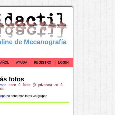
line de Mecanografía
ÑOL
AYUDA
REGISTRO
LOGIN
ás fotos
yopo
tiene 0 fotos (0 privadas) en 0
pos.
yopo
no tiene más fotos y/o grupos