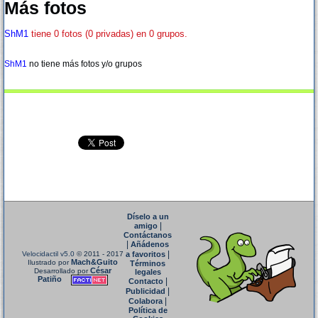
Más fotos
ShM1
tiene 0 fotos (0 privadas) en 0 grupos.
ShM1
no tiene más fotos y/o grupos
Díselo a un
|
amigo
Contáctanos
|
Añádenos
|
Velocidactil v5.0
© 2011 - 2017
a favoritos
Mach&Guito
Ilustrado por
Términos
César
Desarrollado por
legales
Patiño
|
Contacto
|
Publicidad
|
Colabora
Política de