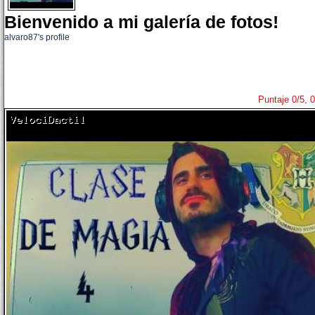
Bienvenido a mi galería de fotos!
alvaro87's profile
Puntaje 0/5, 0