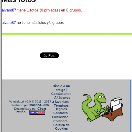
alvaro87
tiene 1 fotos (0 privadas) en 0 grupos.
alvaro87
no tiene más fotos y/o grupos
Díselo a un
|
amigo
Contáctanos
|
Añádenos
|
Velocidactil v5.0
© 2011 - 2017
a favoritos
Mach&Guito
Ilustrado por
Términos
César
Desarrollado por
legales
Patiño
|
Contacto
|
Publicidad
|
Colabora
Política de
Cookies