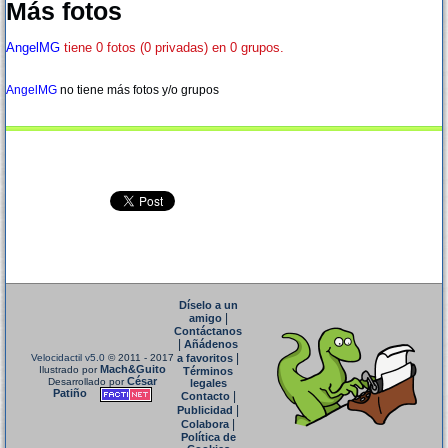
Más fotos
AngelMG
tiene 0 fotos (0 privadas) en 0 grupos.
AngelMG
no tiene más fotos y/o grupos
Díselo a un
|
amigo
Contáctanos
|
Añádenos
|
Velocidactil v5.0
© 2011 - 2017
a favoritos
Mach&Guito
Ilustrado por
Términos
César
Desarrollado por
legales
Patiño
|
Contacto
|
Publicidad
|
Colabora
Política de