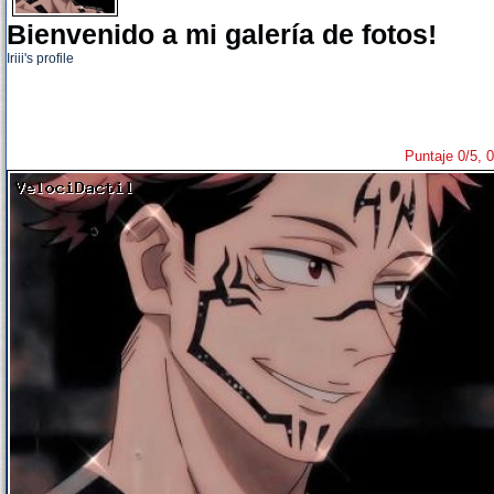
Bienvenido a mi galería de fotos!
Iriii's profile
Puntaje 0/5, 0