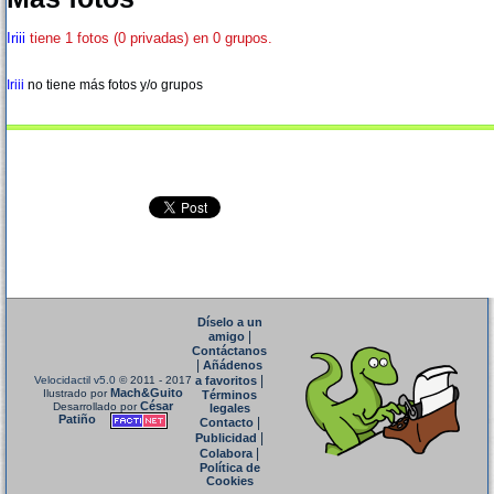
Iriii
tiene 1 fotos (0 privadas) en 0 grupos.
Iriii
no tiene más fotos y/o grupos
Díselo a un
|
amigo
Contáctanos
|
Añádenos
|
Velocidactil v5.0
© 2011 - 2017
a favoritos
Mach&Guito
Ilustrado por
Términos
César
Desarrollado por
legales
Patiño
|
Contacto
|
Publicidad
|
Colabora
Política de
Cookies