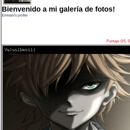
Bienvenido a mi galería de fotos!
Emmalv's profile
Puntaje 0/5, 0