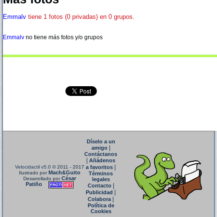
Emmalv
tiene 1 fotos (0 privadas) en 0 grupos.
Emmalv
no tiene más fotos y/o grupos
Díselo a un
|
amigo
Contáctanos
|
Añádenos
|
Velocidactil v5.0
© 2011 - 2017
a favoritos
Mach&Guito
Ilustrado por
Términos
César
Desarrollado por
legales
Patiño
|
Contacto
|
Publicidad
|
Colabora
Política de
Cookies