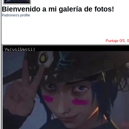
Bienvenido a mi galería de fotos!
Padrones's profile
Puntaje 0/5, 0