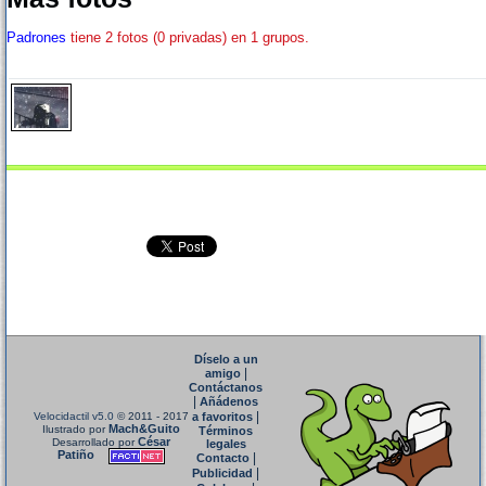
Padrones
tiene 2 fotos (0 privadas) en 1 grupos.
Díselo a un
|
amigo
Contáctanos
|
Añádenos
|
Velocidactil v5.0
© 2011 - 2017
a favoritos
Mach&Guito
Ilustrado por
Términos
César
Desarrollado por
legales
Patiño
|
Contacto
|
Publicidad