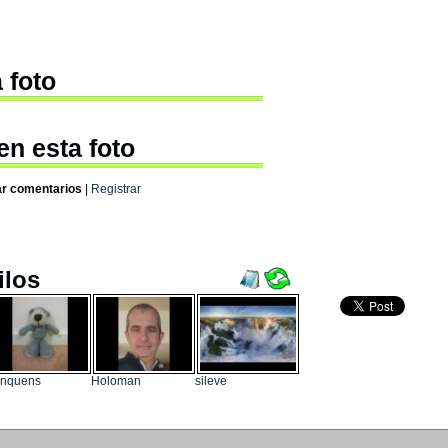
 foto
en esta foto
ar comentarios
|
Registrar
ilos
onquens
Holoman
sileve