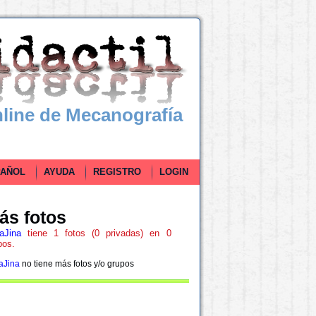
line de Mecanografía
ÑOL
AYUDA
REGISTRO
LOGIN
ás fotos
aJina
tiene 1 fotos (0 privadas) en 0
pos.
aJina
no tiene más fotos y/o grupos