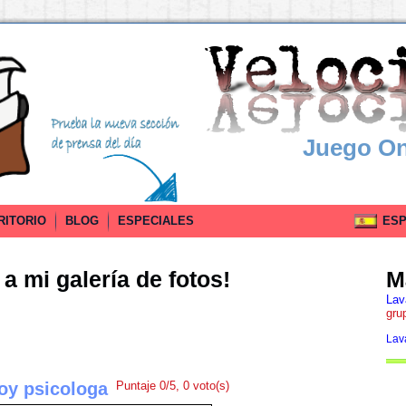
Juego On
RITORIO
BLOG
ESPECIALES
ESPA
a mi galería de fotos!
M
Lav
gru
Lav
oy psicologa
Puntaje 0/5, 0 voto(s)