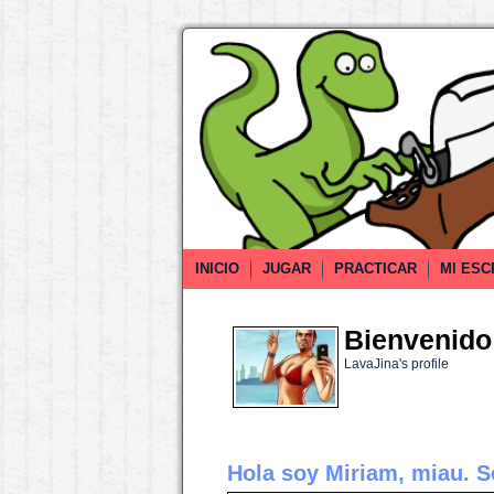
INICIO
JUGAR
PRACTICAR
MI ESC
Bienvenido 
LavaJina's profile
Hola soy Miriam, miau. S