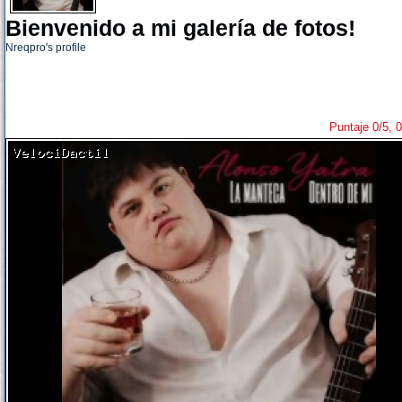
Bienvenido a mi galería de fotos!
Nreqpro's profile
Puntaje 0/5, 0