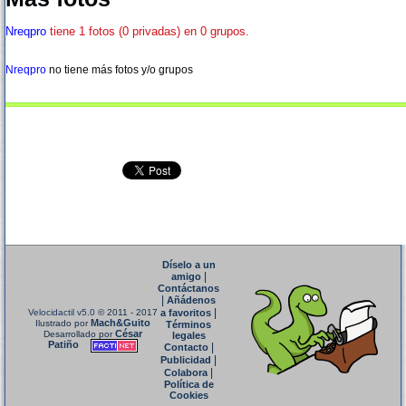
Nreqpro
tiene 1 fotos (0 privadas) en 0 grupos.
Nreqpro
no tiene más fotos y/o grupos
Díselo a un
|
amigo
Contáctanos
|
Añádenos
|
Velocidactil v5.0
© 2011 - 2017
a favoritos
Mach&Guito
Ilustrado por
Términos
César
Desarrollado por
legales
Patiño
|
Contacto
|
Publicidad
|
Colabora
Política de
Cookies