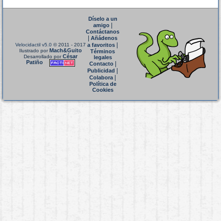
Díselo a un
|
amigo
Contáctanos
|
Añádenos
|
Velocidactil v5.0
© 2011 - 2017
a favoritos
Mach&Guito
Ilustrado por
Términos
César
Desarrollado por
legales
Patiño
|
Contacto
|
Publicidad
|
Colabora
Política de
Cookies