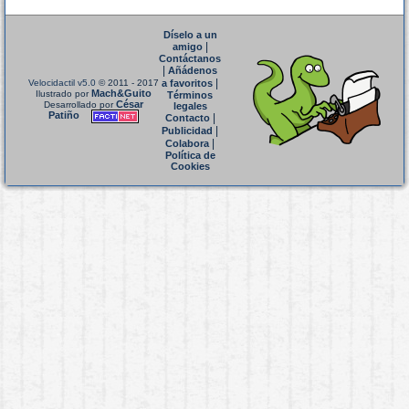
Díselo a un
|
amigo
Contáctanos
|
Añádenos
|
Velocidactil v5.0
© 2011 - 2017
a favoritos
Mach&Guito
Ilustrado por
Términos
César
Desarrollado por
legales
Patiño
|
Contacto
|
Publicidad
|
Colabora
Política de
Cookies