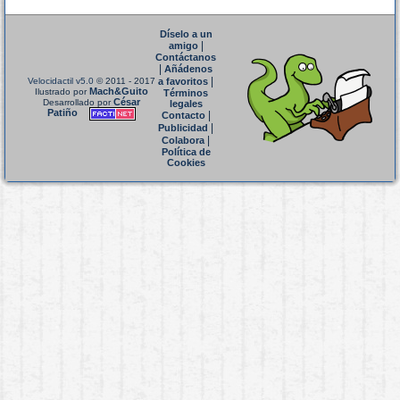
Díselo a un
|
amigo
Contáctanos
|
Añádenos
|
Velocidactil v5.0
© 2011 - 2017
a favoritos
Mach&Guito
Ilustrado por
Términos
César
Desarrollado por
legales
Patiño
|
Contacto
|
Publicidad
|
Colabora
Política de
Cookies