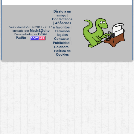
Díselo a un
|
amigo
Contáctanos
|
Añádenos
|
Velocidactil v5.0
© 2011 - 2017
a favoritos
Mach&Guito
Ilustrado por
Términos
César
Desarrollado por
legales
Patiño
|
Contacto
|
Publicidad
|
Colabora
Política de
Cookies