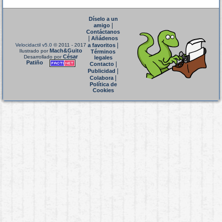
Díselo a un
|
amigo
Contáctanos
|
Añádenos
|
Velocidactil v5.0
© 2011 - 2017
a favoritos
Mach&Guito
Ilustrado por
Términos
César
Desarrollado por
legales
Patiño
|
Contacto
|
Publicidad
|
Colabora
Política de
Cookies