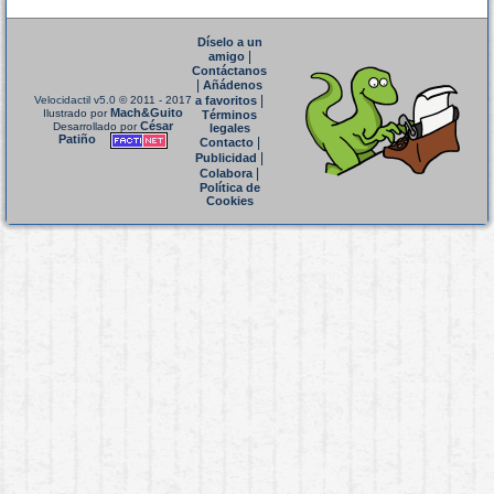
Díselo a un
|
amigo
Contáctanos
|
Añádenos
|
Velocidactil v5.0
© 2011 - 2017
a favoritos
Mach&Guito
Ilustrado por
Términos
César
Desarrollado por
legales
Patiño
|
Contacto
|
Publicidad
|
Colabora
Política de
Cookies