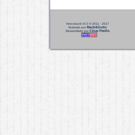
Velocidactil v5.0
© 2011 - 2017
Mach&Guito
Ilustrado por
César Patiño
Desarrollado por