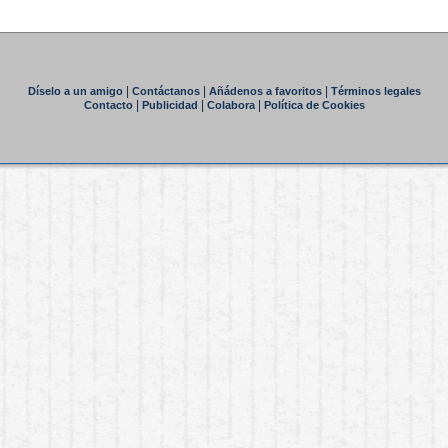
|
|
|
Díselo a un amigo
Contáctanos
Añádenos a favoritos
Términos legales
|
|
|
Contacto
Publicidad
Colabora
Política de Cookies