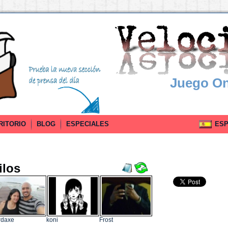
Juego On
RITORIO
BLOG
ESPECIALES
ESPA
ilos
rdaxe
koni
Frost