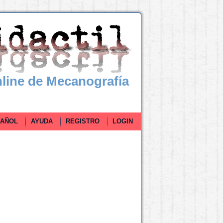
line de Mecanografía
ÑOL
AYUDA
REGISTRO
LOGIN