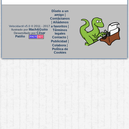
Díselo a un
|
amigo
Contáctanos
|
Añádenos
|
Velocidactil v5.0
© 2011 - 2017
a favoritos
Mach&Guito
Ilustrado por
Términos
César
Desarrollado por
legales
Patiño
|
Contacto
|
Publicidad
|
Colabora
Política de
Cookies