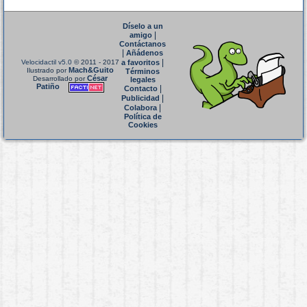
Díselo a un
|
amigo
Contáctanos
|
Añádenos
|
Velocidactil v5.0
© 2011 - 2017
a favoritos
Mach&Guito
Ilustrado por
Términos
César
Desarrollado por
legales
Patiño
|
Contacto
|
Publicidad
|
Colabora
Política de
Cookies