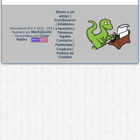
Díselo a un
|
amigo
Contáctanos
|
Añádenos
|
Velocidactil v5.0
© 2011 - 2017
a favoritos
Mach&Guito
Ilustrado por
Términos
César
Desarrollado por
legales
Patiño
|
Contacto
|
Publicidad
|
Colabora
Política de
Cookies