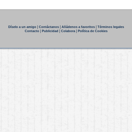
|
|
|
Díselo a un amigo
Contáctanos
Añádenos a favoritos
Términos legales
|
|
|
Contacto
Publicidad
Colabora
Política de Cookies