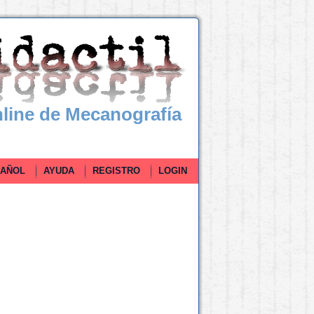
line de Mecanografía
ÑOL
AYUDA
REGISTRO
LOGIN