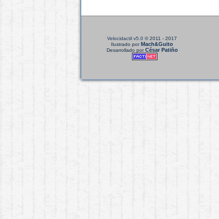
Velocidactil v5.0
© 2011 - 2017
Mach&Guito
Ilustrado por
César Patiño
Desarrollado por