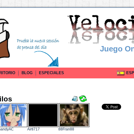
Juego On
RITORIO
BLOG
ESPECIALES
ESPA
ilos
handyAC
Airti717
88Fran88